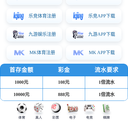
数据洞察中心
基于爱游戏ayx登录入口的强大数据体系，从全球视角出
发，为用户提供清晰可靠的赛事平台运营概览。
150+
20K+
覆盖国家与地区
日均赛事场次
1.2M
99.95%
月活跃用户
平台稳定率