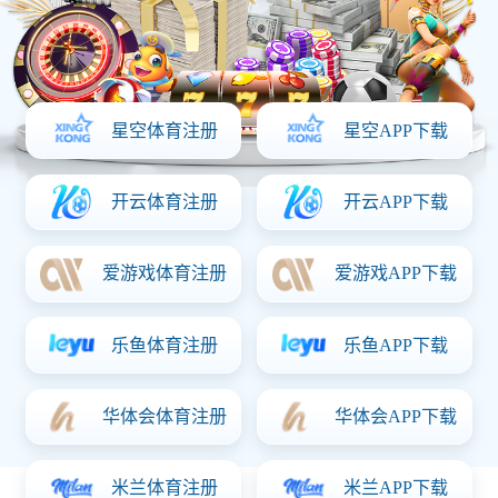
多元业务 · 稳健扩张
爱游戏ayx登录入口 深耕体育数据与互动内容服务，产品体系涵
盖赛事直播、移动端内容分发、社区互动与本地化运营。平台覆
盖多个语种与终端系统，用户规模持续增长。
核心系统采用模块化架构及高并发优化机制，在各类赛事高峰期
亦能保持稳定流畅响应，确保每一位用户都能获得快速、顺畅的
操作体验。