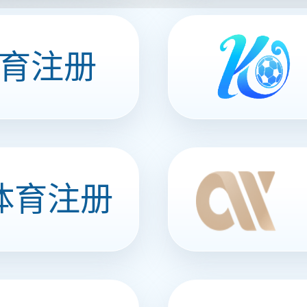
前NBA球员肯扬·马丁在个人播客中直言不讳地
曾因更轻微的争议言论或私下持枪被迅速罚款或雪
儆猴”的表演。马丁愤怒地表示：“当规则只对一
权。这正在毁掉NBA形象，让新老球员之间产生
役球员在匿名采访中透露，更衣室内的信任正在被
兰特”，而老将则质疑联盟是否真正尊重他们的职
形象危机：NBA的商业帝国
从商业角度看，NBA一直致力于打造积极、健康
议正在侵蚀这一努力。一方面，联盟需要严管明
合同与赞助商关系；另一方面，过度严苛的处罚
系紧张。更关键的是，当球迷和媒体反复看到“重罚
免会被贴上“虚伪”与“权力游戏”的标签。这种道
入更深的信任危机。