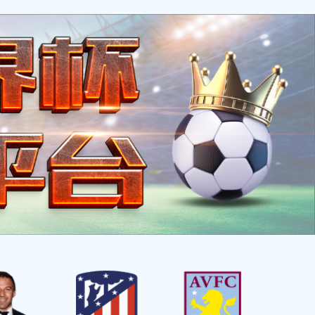
注册入口
这里开始