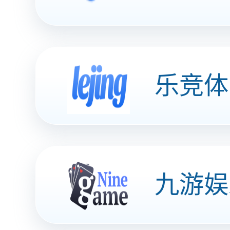
1
巴黎圣日耳曼内马尔脚踝手术成功率97
巴黎圣日耳曼官方近日确认，球队核心内马尔
2026-07-21
2
使命召唤联赛CDL纽约站FaZe换帅后
在本周末结束的使命召唤联赛CDL纽约站中，
2026-07-28
3
记者温特：巴萨尚未决定是否买断拉什
在刚刚过去的冬季转会窗口，曼联前锋拉什福
2026-06-12
4
王燊超本场完成3次助攻，追平中超后
在昨晚进行的中超联赛第22轮较量中，上海海
2026-06-12