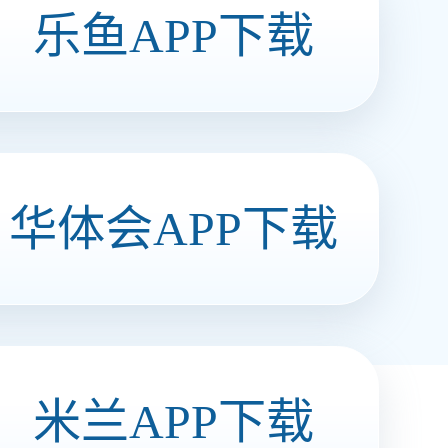
摒弃看人下菜碟的思维。无论是莫兰特还是
准则与处罚阶梯。毕竟，篮球的魅力不仅在
唯有如此，NBA才能避免被“双重标准”
下一篇：
保罗 vs 福斯特：历史恩怨再升级