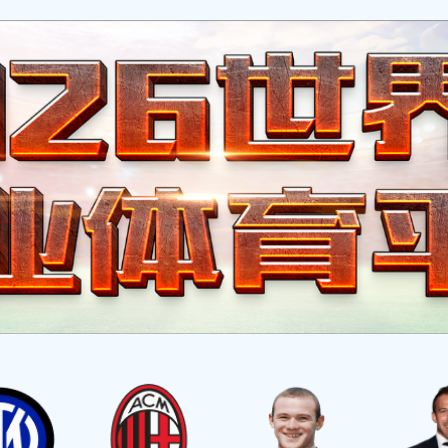
App下载
公司介绍
体育新闻
ayx登录入口
—— 比赛数据从