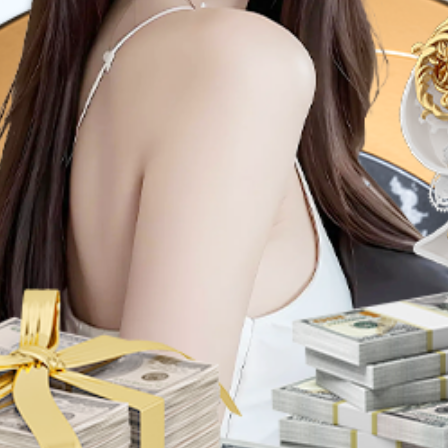
明显的差异引发了球员、媒体和球迷的广泛争议。
认为联盟的“双重标准”正在严重毁掉NBA形象，