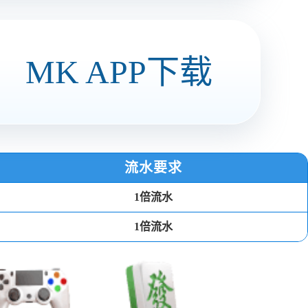
爱游戏ayx登录入口
爱游戏ayx登录入口-爱游戏（中国） ✅eson推荐
✅「2026好运滚滚」🔰【官方授权】🔰 成立于2007年8
月，注册资金3.5亿，是一家生产各类游戏娱乐产品的互联
平台厂家，是一家集科研、生产、销售为一体的游戏娱乐
品企业。爱游戏ayx登录入口-爱游戏（中国）只有注重产
质量，才可以走得更远，才可以赢得未来。我们公司用优
良的产品为广大客户提供游戏娱乐服务和新型游戏娱乐产