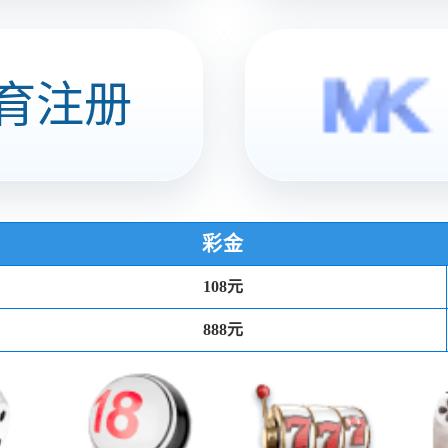
，印
事男双焦点战中，中国组合...
联系我们
support@maralca.com
网
产
品