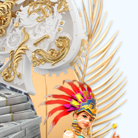
前NBA球员肯扬·马丁等人更是公开怒批，
甚至威胁到联赛的公信力。